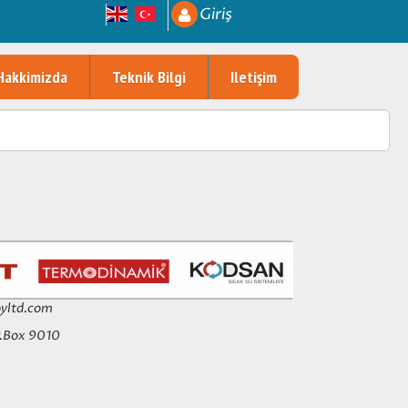
Giriş
Hakkimizda
Teknik Bilgi
Iletişim
yltd.com
P.Box 9010