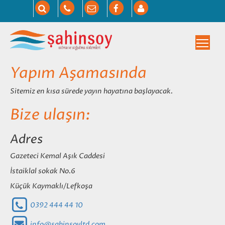
Togg
Yapım Aşamasında
Sitemiz en kısa sürede yayın hayatına başlayacak.
Bize ulaşın:
Adres
Gazeteci Kemal Aşık Caddesi
İstaiklal sokak No.6
Küçük Kaymaklı/Lefkoşa
0392 444 44 10
info@sahinsoyltd.com