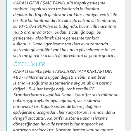
KAPALI GENLEŞME TANKLARI Kapalı genleşme
tankları kapalı sistem tesisatlarda kullanılan
depolardır. Kapalı genleşme tankları emniyet ventili ile
birlikte kullanılmalıdır. Sıcak sulu ısıtma sistemlerine,
su 10ºC’den 90ºC’ye ısıtıldığında, hacmi, ilk hacminin
%3,5 oranında artar. Sudaki sıcaklığa bağlı bu
genleşmeyi alabilmek üzere genleşme tankları
kullanılır. Kapalı genleşme tankları aynı zamanda
sistemin güvenliğini yani basıncın yükselmemesini ve
sisteme gerekli su desteği görevlerini de yerine getirir.
ÖZELLİKLER
KAPALI GENLEŞME TANKLARININ YARARLARI DIN
4807-3 Normuna uygun değiştirilebilir membran
Isıtma ve soğutma sistemlerine uygunluk Ön basınç
değeri 1.5-4 bar İsteğe bağlı renk tercihi CE
Standartlarına uygunluk Kapalı kalorifer sisteminde su
buharlaşıp kaybolmayacağından, su eksilmesi
olmayacaktır. Kapalı sistemde basınç dağılımı
eşdeğerde olacağından, her radyatörün ısınması daha
dengeli olacaktır. Kalorifer sistemi kapalı sisteme
döneceğinden hava ile teması bulunmayacak ve
korozyon azalacaktır. Kazanın hemen yanına monte