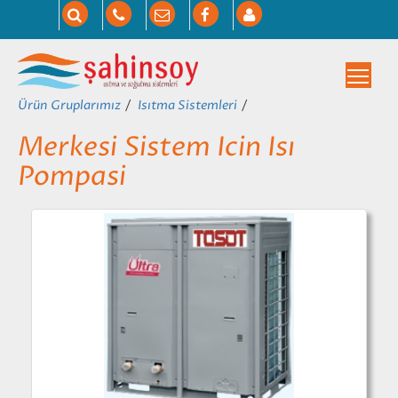
Togg
Ürün Gruplarımız
Isıtma Sistemleri
Merkesi Sistem Icin Isı
Pompasi